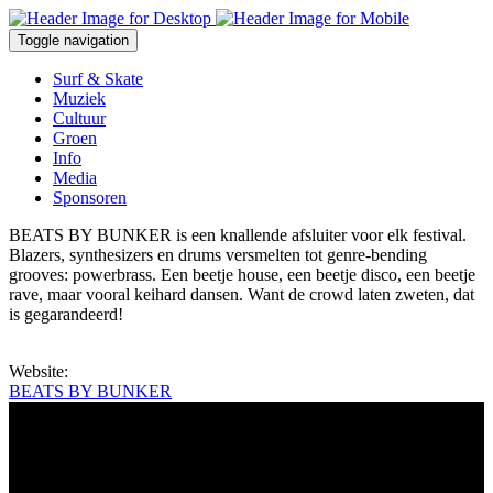
Overslaan en naar de inhoud gaan
Toggle navigation
Surf & Skate
Muziek
Cultuur
Groen
Info
Media
Sponsoren
BEATS BY BUNKER is een knallende afsluiter voor elk festival.
Blazers, synthesizers en drums versmelten tot genre-bending
grooves: powerbrass. Een beetje house, een beetje disco, een beetje
rave, maar vooral keihard dansen. Want de crowd laten zweten, dat
is gegarandeerd!
Website:
BEATS BY BUNKER