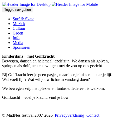
Overslaan en naar de inhoud gaan
Toggle navigation
Surf & Skate
Muziek
Cultuur
Groen
Info
Media
Sponsoren
Kinderdans – met Golfkracht
Bewegen, dansen en helemaal jezelf zijn. We dansen als golven,
springen als dolfijnen en swingen met de zon op ons gezicht.
Bij Golfkracht leer je geen pasjes, maar leer je luisteren naar je lijf.
Wat voelt fijn? Wat wil jouw lichaam vandaag doen?
We bewegen vrij, met plezier en fantasie. Iedereen is welkom.
Golfkracht – voel je kracht, vind je flow.
© MadNes festival 2007-2026
Privacyverklaring
Contact