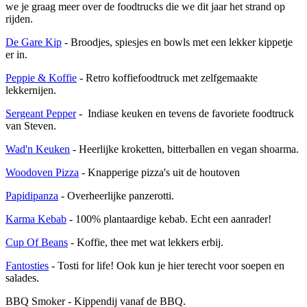
we je graag meer over de foodtrucks die we dit jaar het strand op
rijden.
De Gare Kip
- Broodjes, spiesjes en bowls met een lekker kippetje
er in.
Peppie & Koffie
- Retro koffiefoodtruck met zelfgemaakte
lekkernijen.
Sergeant Pepper
- Indiase keuken en tevens de favoriete foodtruck
van Steven.
Wad'n Keuken
- Heerlijke kroketten, bitterballen en vegan shoarma.
Woodoven Pizza
- Knapperige pizza's uit de houtoven
Papidipanza
- Overheerlijke panzerotti.
Karma Kebab
- 100% plantaardige kebab. Echt een aanrader!
Cup Of Beans
- Koffie, thee met wat lekkers erbij.
Fantosties
- Tosti for life! Ook kun je hier terecht voor soepen en
salades.
BBQ Smoker - Kippendij vanaf de BBQ.