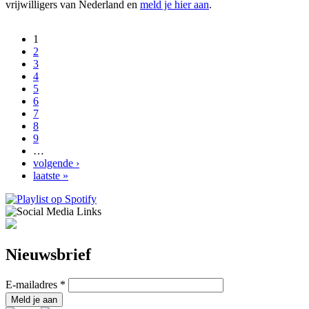
vrijwilligers van Nederland en
meld je hier aan
.
1
2
3
4
5
6
7
8
9
…
volgende ›
laatste »
Nieuwsbrief
E-mailadres
*
Meld je aan