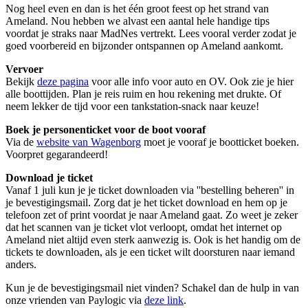
Nog heel even en dan is het één groot feest op het strand van
Ameland. Nou hebben we alvast een aantal hele handige tips
voordat je straks naar MadNes vertrekt. Lees vooral verder zodat je
goed voorbereid en bijzonder ontspannen op Ameland aankomt.
Vervoer
Bekijk
deze pagina
voor alle info voor auto en OV. Ook zie je hier
alle boottijden. Plan je reis ruim en hou rekening met drukte. Of
neem lekker de tijd voor een tankstation-snack naar keuze!
Boek je personenticket voor de boot vooraf
Via de
website van Wagenborg
moet je vooraf je bootticket boeken.
Voorpret gegarandeerd!
Download je ticket
Vanaf 1 juli kun je je ticket downloaden via ''bestelling beheren'' in
je bevestigingsmail. Zorg dat je het ticket download en hem op je
telefoon zet of print voordat je naar Ameland gaat. Zo weet je zeker
dat het scannen van je ticket vlot verloopt, omdat het internet op
Ameland niet altijd even sterk aanwezig is. Ook is het handig om de
tickets te downloaden, als je een ticket wilt doorsturen naar iemand
anders.
Kun je de bevestigingsmail niet vinden? Schakel dan de hulp in van
onze vrienden van Paylogic via
deze link
.